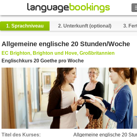
Suche
1.
Sprachniveau
2.
Unterkunft (optional)
3.
Fert
Kontakt
Allgemeine englische 20 Stunden/Woche
DURCHSUCHEN
EC Brighton, Brighton und Hove, Großbritannien
Englischkurs 20 Goethe pro Woche
Login
Hilfe
Währung
€
Sprache
Titel des Kurses