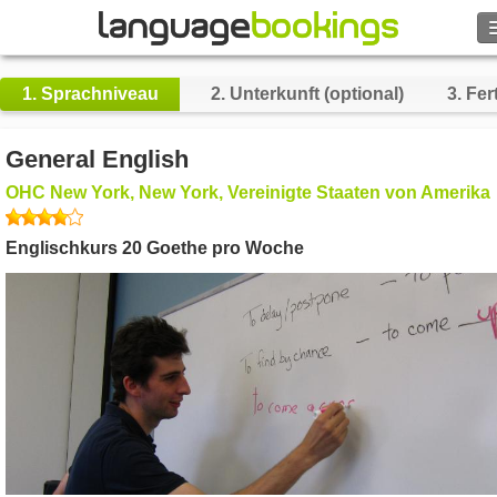
Suche
1.
Sprachniveau
2.
Unterkunft (optional)
3.
Fert
Kontakt
General English
DURCHSUCHEN
OHC New York, New York, Vereinigte Staaten von Amerika
Englischkurs 20 Goethe pro Woche
Login
Hilfe
Währung
€
Sprache