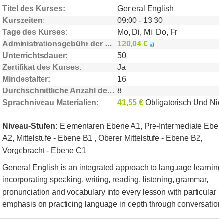
Titel des Kurses
General English
Kurszeiten
09:00 - 13:30
Tage des Kurses
Mo, Di, Mi, Do, Fr
Administrationsgebühr der Schule
120,04 €
Unterrichtsdauer
50
Zertifikat des Kurses
Ja
Mindestalter
16
Durchschnittliche Anzahl der Teilnehmer
8
Sprachniveau Materialien
41,55 €
Obligatorisch Und Nicht enthalt
Niveau-Stufen:
Elementaren Ebene A1, Pre-Intermediate Eb
A2, Mittelstufe - Ebene B1 , Oberer Mittelstufe - Ebene B2,
Vorgebracht - Ebene C1
General English is an integrated approach to language learnin
incorporating speaking, writing, reading, listening, grammar,
pronunciation and vocabulary into every lesson with particular
emphasis on practicing language in depth through conversatio