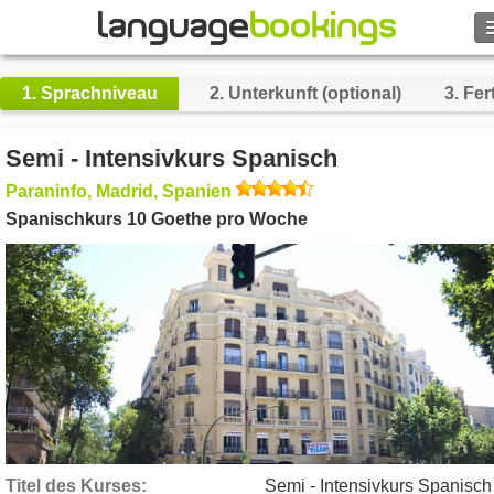
Suche
1.
Sprachniveau
2.
Unterkunft (optional)
3.
Fert
Kontakt
Semi - Intensivkurs Spanisch
DURCHSUCHEN
Paraninfo, Madrid, Spanien
Spanischkurs 10 Goethe pro Woche
Login
Hilfe
Währung
€
Sprache
Titel des Kurses
Semi - Intensivkurs Spanisch