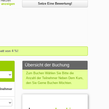
m Herzen
Setze Eine Bewertung!
 anzeigen
schschule,
nzösische
tpellier
tt von 4 %!
Übersicht der Buchung
Zum Buchen Wählen Sie Bitte die
Anzahl der Teilnehmer Neben Dem Kurs,
den Sie Gerne Buchen Möchten.
ilnehmer