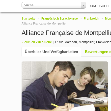
Suche
DURCHSUCH
Startseite
>
Französisch Sprachkurse
>
Frankreich
>
Mont
Alliance Française de Montpellier
Alliance Française de Montpell
« Zurück Zur Suche
|
17 rue Marceau
,
Montpellier
,
Frankreic
Überblick Und Verfügbarkeiten
Bewertungen d