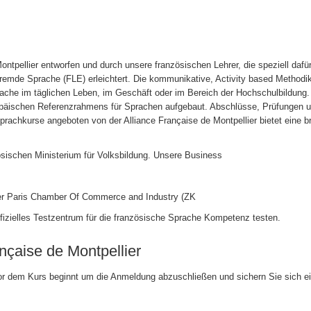
tpellier entworfen und durch unsere französischen Lehrer, die speziell dafü
fremde Sprache (FLE) erleichtert. Die kommunikative, Activity based Methodi
rache im täglichen Leben, im Geschäft oder im Bereich der Hochschulbildung
päischen Referenzrahmens für Sprachen aufgebaut. Abschlüsse, Prüfungen 
prachkurse angeboten von der Alliance Française de Montpellier bietet eine br
ösischen Ministerium für Volksbildung. Unsere Business
der Paris Chamber Of Commerce and Industry (ZK
offizielles Testzentrum für die französische Sprache Kompetenz testen.
nçaise de Montpellier
or dem Kurs beginnt um die Anmeldung abzuschließen und sichern Sie sich e