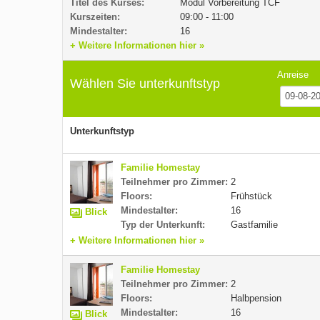
Titel des Kurses:
Modul Vorbereitung TCF
Kurszeiten:
09:00 - 11:00
Mindestalter:
16
+ Weitere Informationen hier »
Anreise
Wählen Sie unterkunftstyp
Unterkunftstyp
Familie Homestay
Teilnehmer pro Zimmer:
2
Floors:
Frühstück
Mindestalter:
16
Blick
Typ der Unterkunft:
Gastfamilie
+ Weitere Informationen hier »
Familie Homestay
Teilnehmer pro Zimmer:
2
Floors:
Halbpension
Mindestalter:
16
Blick