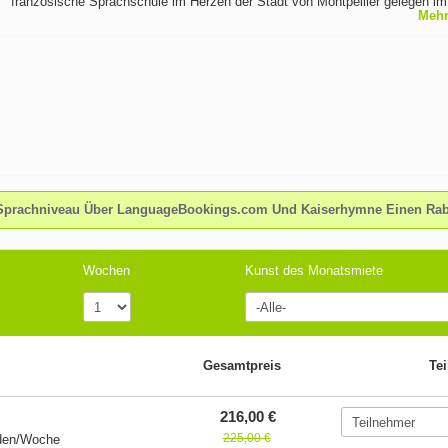
französische Sprachschule im Herzen der Stadt von Montpellier gelegen i
Mehr
des schönen Süden Frankreichss Stadt Montpellier, bietet Unsere Französi
die Ressourcen und Geselligkeit für eine erfolgreiche Eintauchen in die fra
Sprache und Kultur. Unsere Französischschule in Montpellier ist ein idealer
Ausgangspunkt zu Französisch in Montpellier beim Genießen der Stadt Mon
und seine Menschen kennen zu lernen.
Sprachniveau Über LanguageBookings.com Und Kaiserhymne Einen Raba
Wochen
Kunst des Monatsmiete
Gesamtpreis
Te
216,00 €
225,00 €
nden/Woche