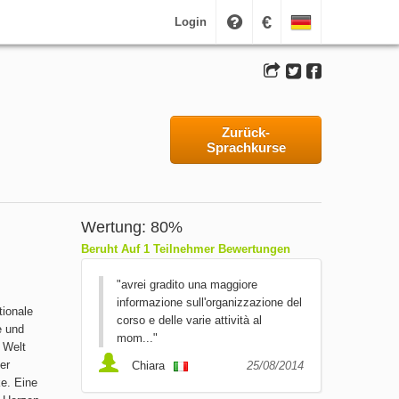
€
Login
Zurück-
Sprachkurse
Wertung: 80%
Beruht Auf 1 Teilnehmer Bewertungen
"avrei gradito una maggiore
informazione sull'organizzazione del
tionale
corso e delle varie attività al
e und
mom..."
 Welt
er
Chiara
25/08/2014
e. Eine