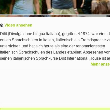
Video ansehen
Dilit (Divulgazione Lingua Italiana), gegründet 1974, war eine d
ersten Sprachschulen in Italien, Italienisch als Fremdsprache z
unterrichten und hat sich heute als eine der renommiertesten
Italienisch Sprachschulen des Landes etabliert. Abgesehen vo
seinen italienischen Sprachkurse Dilit International House ist 
Mehr anze
gut bekannt und geschätzt in Italien und im Ausland für seine
Lehrer-Ausbildung-Kurse für Lehrer des italienischen und die
Veröffentlichung natürlich Bücher.