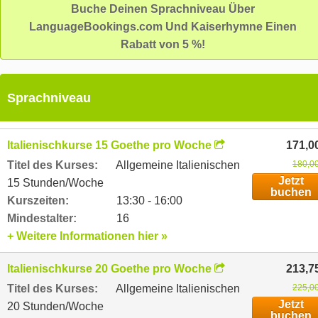
Buche Deinen Sprachniveau Über
LanguageBookings.com Und Kaiserhymne Einen
Rabatt von 5 %!
Sprachniveau
Italienischkurse 15 Goethe pro Woche
171,0
Titel des Kurses:
Allgemeine Italienischen
180,00
Jetzt
15 Stunden/Woche
buchen
Kurszeiten:
13:30 - 16:00
Mindestalter:
16
+ Weitere Informationen hier »
Italienischkurse 20 Goethe pro Woche
213,7
Titel des Kurses:
Allgemeine Italienischen
225,00
Jetzt
20 Stunden/Woche
buchen