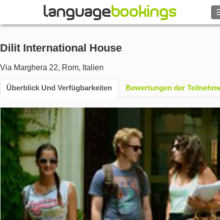
Suche
Dilit International House
Kontakt
Via Marghera 22
,
Rom
,
Italien
DURCHSUCHEN
Überblick Und Verfügbarkeiten
Bewertungen der Teilnehm
Login
Hilfe
Währung
€
Sprache