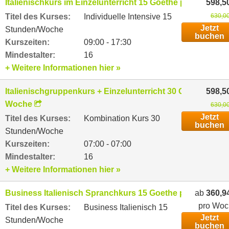
Italienischkurs im Einzelunterricht 15 Goethe pro Woche
598,5
Titel des Kurses:
Individuelle Intensive 15
630,00
Jetzt
Stunden/Woche
buchen
Kurszeiten:
09:00 - 17:30
Mindestalter:
16
+ Weitere Informationen hier »
Italienischgruppenkurs + Einzelunterricht 30 Goethe pro
598,5
Woche
630,00
Jetzt
Titel des Kurses:
Kombination Kurs 30
buchen
Stunden/Woche
Kurszeiten:
07:00 - 07:00
Mindestalter:
16
+ Weitere Informationen hier »
Business Italienisch Spranchkurs 15 Goethe pro Woche
ab
360,9
pro Woc
Titel des Kurses:
Business Italienisch 15
Jetzt
Stunden/Woche
buchen