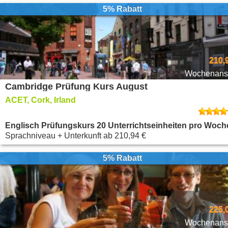
5% Rabatt
210,
Wochenansi
Cambridge Prüfung Kurs August
ACET, Cork, Irland
Englisch Prüfungskurs 20 Unterrichtseinheiten pro Woch
Sprachniveau + Unterkunft
ab
210,94 €
5% Rabatt
225,
Wochenansi