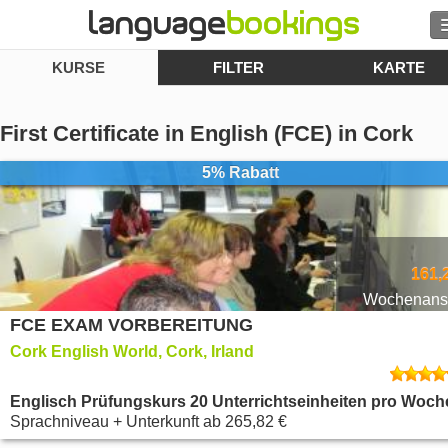
KURSE
FILTER
KARTE
Kontakt
First Certificate in English (FCE) in Cork
5% Rabatt
DURCHSUCHEN
Login
161,
Hilfe
Wochenansi
FCE EXAM VORBEREITUNG
Währung
€
Cork English World, Cork, Irland
Englisch Prüfungskurs 20 Unterrichtseinheiten pro Woch
Sprache
Sprachniveau + Unterkunft
ab
265,82 €